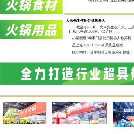
GFEIM连锁产业投资并购服务
联合主办：广州芝士标局（连锁餐饮商
中圆知识产权×巨疯品牌策划 
GFE华南教育展组委
大米先生使用炒菜机器人
广东省生涯教育研究院
截至今年8月，大米先生在广东、上
门店已突破1000家。据了解，...
小菜园近200家门店使用机器人炒菜机
协办单位：广州知尖品牌顾问有限公
星巴克 Deep Brew Al 系统显成效
新加坡中国商业协会 佛山
绝味鸭脖、瑞幸咖啡正在使用AI提效
佛山市南海区连锁企业商会 广
转型界 信达亚洲综合
店链 广州知尖品牌
合作直播单位：亚洲直播产业联盟 深
参加听讲！
现在我国国民经济稳定快速增长，
展势头。餐饮消费成为拉动全年消费需求
连锁经营。而供应链作为连锁化的基石，也
供应链展始终致力于带餐饮人深度了解源
企业，我们都会被其先进的理念、领先的
业，为行业带来了更高的标准化水平，助
快速发展成为了可能。GFE始终致力于让
壁垒。我国餐饮企业重视品牌优势的塑造