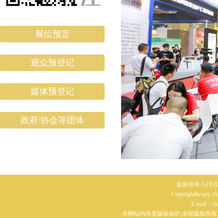
展位预定
观众预登记
媒体预登记
政府/协会等团体
版权所有:GFE20
G
Copyright&copy;
E-mail：c
本网站内容受版权保护,未经版权所有