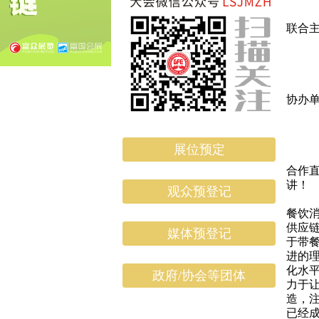
GF
联合
中圆
G
广东
协办
新加
佛山
转
展位预定
店
合作
讲！
观众预登记
现在
餐饮
供应
媒体预登记
于带
进的
化水
政府/协会等团体
力于
造，
已经成