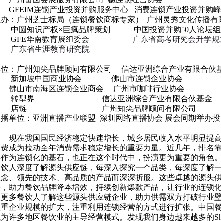
EIM连锁产业投资并购服务中心 消费连锁产业投资并购峰
主办：广州芝士标局（连锁餐饮商标专家） 广州灵秀文化传播有
知识产权×巨疯品牌策划 中国投资并购50人论坛组
FE华南教育展组委会
广东省高考研究会升学规
省生涯教育研究院
单位：广州知尖品牌顾问有限公司 信达亚洲综合产业有限合伙
坡中国商业协会 佛山市连锁企业协会
市南海区连锁企业商会 广州市咖啡行业协会
型界 信达亚洲综合产业有限合伙基金
链 广州知尖品牌顾问有限公司
直播单位：亚洲直播产业联盟 深圳网络直播协会 展会同期举办
我国国民经济稳定快速增长，城乡居民收入水平明显提高，
消费成为拉动全年消费需求稳定增长的重要力量。近几年，排名
链作为连锁化的基石，也正在这个时代中，扮演更为重要的角色。
餐饮人深度了解源头供应链，每深入探究一个品类，每深度了解
理念、领先的技术、高品质的产品而深深折服。这些卓越的源头
平，助力餐饮品牌降本增效，持续创新爆款产品，让行业的连锁化
让更多餐饮人了解这些源头供应链企业，助力供需双方打破行业
注重企业规模的扩大，注重利用连锁经营的方式进行扩张。中国
为许多地区餐饮业的主导经营模式。发现我们身边越来越多的Shopp