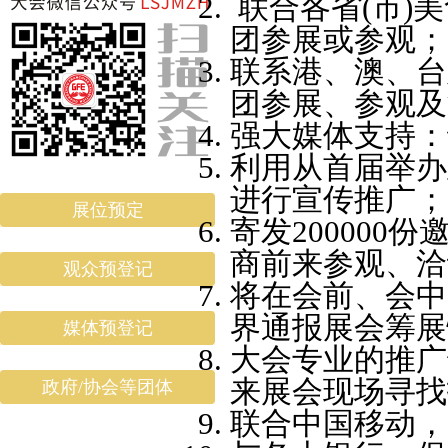
联合各省(市)
团参展或参观
联系港、澳、台
团参展、参观
强大媒体支持
利用从首届举办
进行宣传推广
展位预定
寄发20000
商前来参观、
观众预登记
将在会前、会中
界通报展会筹
媒体预登记
大会专业的推广
来展会现场寻找
政府/协会等团体
联合中国移动，